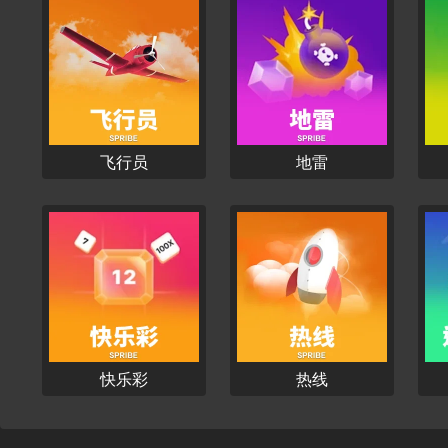
飞行员
地雷
立刻开始
立刻开始
快乐彩
热线