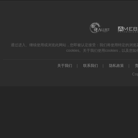
立刻开始
立刻开始
通过进入、继续使用或浏览此网站，您即被认定接受：我们将使用特定的浏览器coo
cookies。关于我们使用cookies，以及
关于我们
|
联系我们
|
隐私政策
|
Cop