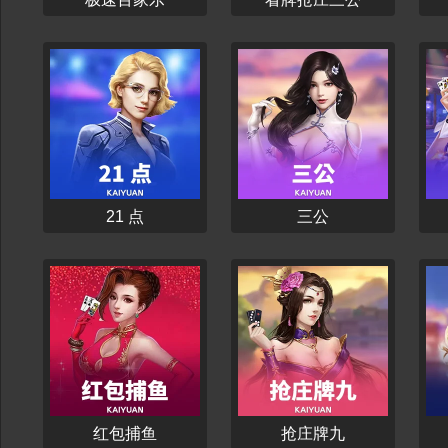
立刻开始
立刻开始
21 点
三公
立刻开始
立刻开始
红包捕鱼
抢庄牌九