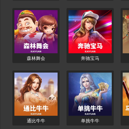
立刻开始
立刻开始
森林舞会
奔驰宝马
立刻开始
立刻开始
通比牛牛
单挑牛牛