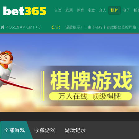
首页
彩票
体育
电竞
真人
棋牌
电子
捕
4:05:20 AM GMT + 8
《温馨提示》：由于银行卡存款提款监控严格，建议您游戏
公告:
NEXTSPIN
EEAI
沙巴
KS
IM
双赢
IM
WAZDAN
CHOICE
ICG
乐游
IM
雷火
VR
CHOICE
BBIN
365
CR
PP
全部游戏
收藏游戏
游玩记录