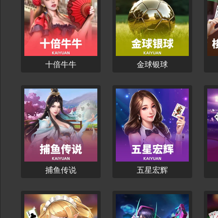
立刻开始
立刻开始
十倍牛牛
金球银球
立刻开始
立刻开始
捕鱼传说
五星宏辉