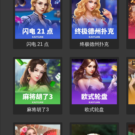
立刻开始
立刻开始
闪电 21 点
终极德州扑克
立刻开始
立刻开始
麻将胡了3
欧式轮盘