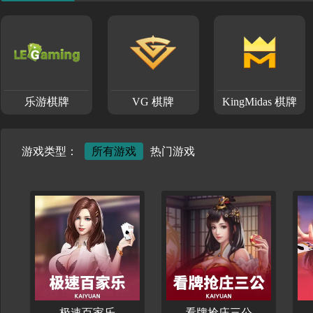
乐游棋牌
VG 棋牌
KingMidas 棋牌
所有游戏
热门游戏
极速百家乐
看牌抢庄三公