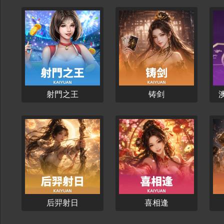
立刻开始
立刻开始
射門之王
铸剑
立刻开始
立刻开始
后羿射日
喜相逢